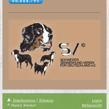
Druckversion
|
Sitemap
Login
© Marco Kromer
Webansicht