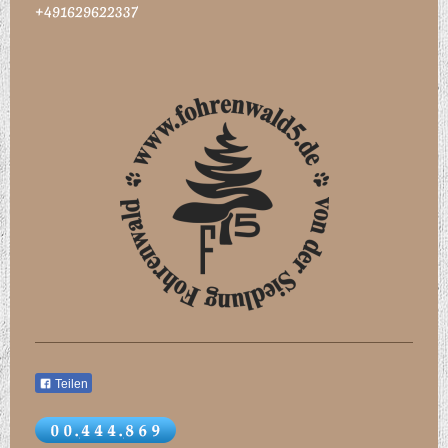
+491629622337
Teilen